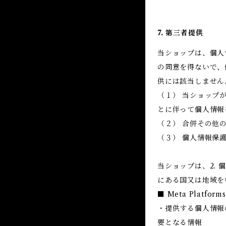
7. 第三者提供
当ショップは、個人
の同意を得ないで、
供には該当しません
（１） 当ショップ
とに伴って個人情報
（２） 合併その他
（３） 個人情報保
当ショップは、2.
にある国又は地域を
■ Meta Platfo
・提供する個人情報
要となる情報