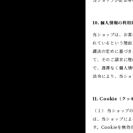
当ショップが訂正等
10. 個人情報の利
当ショップは、お客
れているという理由
護法の定めに基づき
て、そのご請求に理
で、遅滞なく個人情
法令により、当ショ
11. Cookie（
（１） 当ショップ
は、当ショップによ
す。Cookieを無