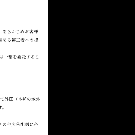
、あらかじめお客様
定める第三者への提
は一部を委託するこ
して外国（本邦の域外
す。
その他広告配信に必