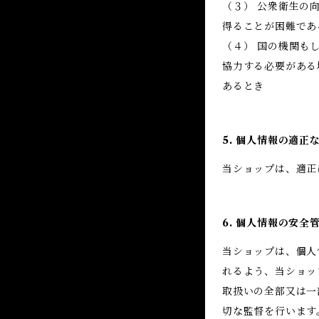
（３） 公衆衛生の
得ることが困難であ
（４） 国の機関も
協力する必要がある
あるとき
5. 個人情報の適正
当ショップは、適正
6. 個人情報の安全
当ショップは、個人
れるよう、当ショッ
取扱いの全部又は一
切な監督を行います