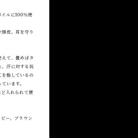
イルに100％使
や頭皮、耳を守り
使えて、畳めばタ
た、汗に対する抗
工を施しているの
っています。
など入れられて便
イビー、ブラウン